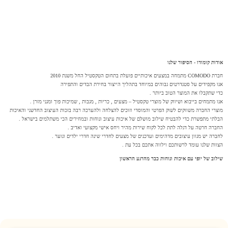
אודות קומודו - הסיפור שלנו
חברת COMODO מתמחה במצעים איכותיים פועלת בתחום הטקסטיל החל משנת 2010
אנו מקפידים על סטנדרטים גבוהים במיוחד בתהליך הייצור בחירת הבדים והתפירה
כדי שתקבלו את המוצר הטוב ביותר .
אנו מתמחים בייבוא ושיווק של מוצרי טקסטיל – מצעים , כריות , מגבות , שמיכות פוך ומגני מזרן .
מוצרי החברה משווקים לשוק הפרטי והמוסדי וזוכים להצלחה ולהערכה רבה בזכות העיצוב החדשני והאיכות
הבלתי מתפשרת כדי להבטיח שילוב מושלם של איכות עיצוב ונוחות ובמחירים הכי משתלמים בישראל .
החברה חרטה על דגלה לתת לכל לקוח שירות מהיר ויחס אישי מקצועי ואדיב .
לחברה יש מגוון עיצובים מדהימים ועדכנים של מצעים לחדרי שינה חדרי ילדים ונוער .
הצוות שלנו עומד לרשותכם וילווה אתכם בכל עת .
שילוב של יופי עם איכות ונוחות כבר מהרגע הראשון