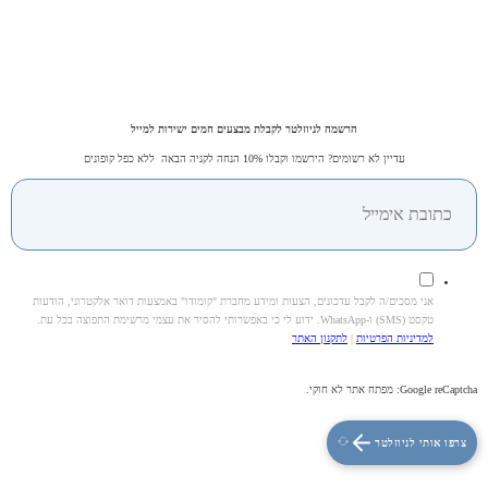
הרשמה לניוזלטר לקבלת מבצעים חמים ישירות למייל
עדיין לא רשומים? הירשמו וקבלו 10% הנחה לקניה הבאה ללא כפל קופונים
אני מסכים/ה לקבל עדכונים, הצעות ומידע מחברת "קומודו" באמצעות דואר אלקטרוני, הודעות
טקסט (SMS) ו-WhatsApp. ידוע לי כי באפשרותי להסיר את עצמי מרשימת התפוצה בכל עת.
למדיניות הפרטיות
|
לתקנון האתר
Google reCaptcha: מפתח אתר לא חוקי.
צרפו אותי לניוזלטר