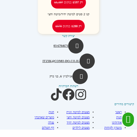
רק ₪597
במקום
₪1,197
קנו
2
סטים למיטת יחיד/מיטה וחצי
רק ₪288
במקום
₪578
יצירת קשר
03-6704671
ITZIK@COMO-DO.CO.IL
אנילביץ׳ 6, בני ברק
רשתות חברתיות
קישורים מהירים
ראשי
מצעים למיטה זוגית
חנות
חנות
מצעים למיטה וחצי
מוצרים שאהבתי
אודותינו
מצעים למיטת יחיד
עגלה
מועדון לקוחות
מצעים לילדים
דף תשלום
לקוחות ממליצים
מצעי ג'רסי
ביטול עסקה