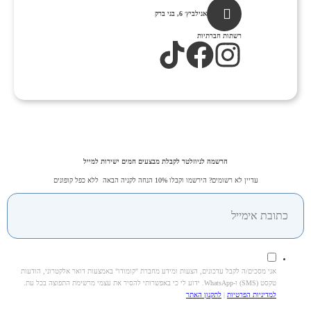
אנילביץ׳ 6, בני ברק
רשתות חברתיות
הרשמה לניוזלטר לקבלת מבצעים חמים ישירות למייל
עדיין לא רשומים? הירשמו וקבלו 10% הנחה לקניה הבאה ללא כפל קופונים
אני מסכים/ה לקבל עדכונים, הצעות ומידע מחברת "קומודו" באמצעות דואר אלקטרוני, הודעות
טקסט (SMS) ו-WhatsApp. ידוע לי כי באפשרותי להסיר את עצמי מרשימת התפוצה בכל עת.
למדיניות הפרטיות
|
לתקנון האתר