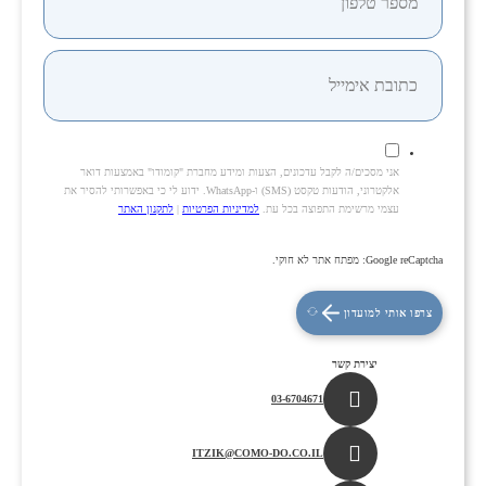
אני מסכים/ה לקבל עדכונים, הצעות ומידע מחברת "קומודו" באמצעות דואר
אלקטרוני, הודעות טקסט (SMS) ו-WhatsApp. ידוע לי כי באפשרותי להסיר את
עצמי מרשימת התפוצה בכל עת.
למדיניות הפרטיות
|
לתקנון האתר
Google reCaptcha: מפתח אתר לא חוקי.
צרפו אותי למועדון
יצירת קשר
03-6704671
ITZIK@COMO-DO.CO.IL