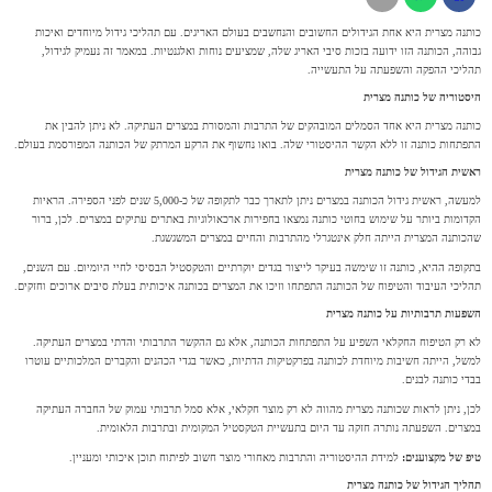
כותנה מצרית היא אחת הגידולים החשובים והנחשבים בעולם האריגים. עם תהליכי גידול מיוחדים ואיכות
גבוהה, הכותנה הזו ידועה בזכות סיבי האריג שלה, שמציעים נוחות ואלגנטיות. במאמר זה נעמיק לגידול,
תהליכי ההפקה והשפעתה על התעשייה.
היסטוריה של כותנה מצרית
כותנה מצרית היא אחד הסמלים המובהקים של התרבות והמסורת במצרים העתיקה. לא ניתן להבין את
התפתחות כותנה זו ללא הקשר ההיסטורי שלה. בואו נחשוף את הרקע המרתק של הכותנה המפורסמת בעולם.
ראשית הגידול של כותנה מצרית
למעשה, ראשית גידול הכותנה במצרים ניתן לתארך כבר לתקופה של כ-5,000 שנים לפני הספירה. הראיות
הקדומות ביותר על שימוש בחוטי כותנה נמצאו בחפירות ארכאולוגיות באתרים עתיקים במצרים. לכן, ברור
שהכותנה המצרית הייתה חלק אינטגרלי מהתרבות והחיים במצרים המשגשגת.
בתקופה ההיא, כותנה זו שימשה בעיקר לייצור בגדים יוקרתיים והטקסטיל הבסיסי לחיי היומיום. עם השנים,
תהליכי העיבוד והטיפוח של הכותנה התפתחו וזיכו את המצרים בכותנה איכותית בעלת סיבים ארוכים וחזקים.
השפעות תרבותיות על כותנה מצרית
לא רק הטיפוח החקלאי השפיע על התפתחות הכותנה, אלא גם ההקשר התרבותי והדתי במצרים העתיקה.
למשל, הייתה חשיבות מיוחדת לכותנה בפרקטיקות הדתיות, כאשר בגדי הכהנים והקברים המלכותיים עוטרו
בבדי כותנה לבנים.
לכן, ניתן לראות שכותנה מצרית מהווה לא רק מוצר חקלאי, אלא סמל תרבותי עמוק של החברה העתיקה
במצרים. השפעתה נותרה חזקה עד היום בתעשיית הטקסטיל המקומית ובתרבות הלאומית.
טיפ של מקצוענים:
למידת ההיסטוריה והתרבות מאחורי מוצר חשוב לפיתוח תוכן איכותי ומעניין.
תהליך הגידול של כותנה מצרית