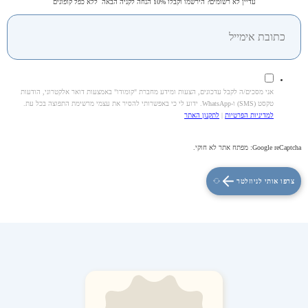
עדיין לא רשומים? הירשמו וקבלו 10% הנחה לקניה הבאה ללא כפל קופונים
אני מסכים/ה לקבל עדכונים, הצעות ומידע מחברת "קומודו" באמצעות דואר אלקטרוני, הודעות
טקסט (SMS) ו-WhatsApp. ידוע לי כי באפשרותי להסיר את עצמי מרשימת התפוצה בכל עת.
למדיניות הפרטיות
|
לתקנון האתר
Google reCaptcha: מפתח אתר לא חוקי.
צרפו אותי לניוזלטר