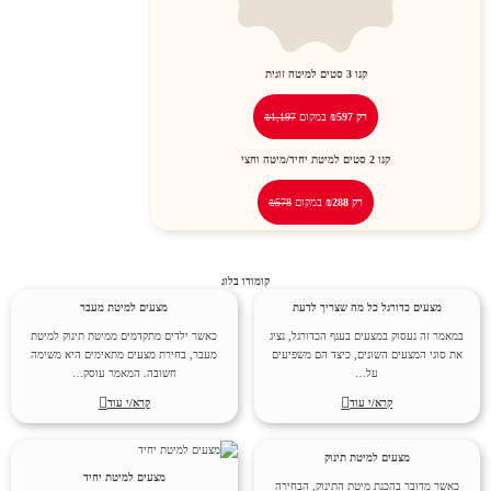
קנו
3
סטים למיטה זוגית
רק ₪597
במקום
₪1,197
קנו
2
סטים למיטת יחיד/מיטה וחצי
רק ₪288
במקום
₪578
קומודו בלוג
מצעים כדורגל כל מה שצריך לדעת
מצעים למיטת מעבר
במאמר זה נעסוק במצעים בענף הכדורגל, נציג
כאשר ילדים מתקדמים ממיטת תינוק למיטת
את סוגי המצעים השונים, כיצד הם משפיעים
מעבר, בחירת מצעים מתאימים היא משימה
על…
חשובה. המאמר עוסק…
קרא/י עוד
קרא/י עוד
מצעים למיטת תינוק
מצעים למיטת יחיד
כאשר מדובר בהכנת מיטת התינוק, הבחירה