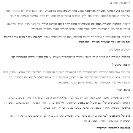
להתבלות במהרה.
נוסף על כך, הכותנה המצרית מפורסמת במגע הרך והנעים שלה על העור.
הדבר נובע מריכוזים נמוכים יחסית
של לינט, שעוזרים למנוע גירויים עור. לכן, מוצרים העשויים מכותנה יהיו רכים, נעימים ונשימתיים לעור.
לבסוף,
הכותנה המצרית מאופיינת בנשימתיות טובה יותר ביחס לכותנה רגילה.
כתוצאה מכך, מוצרי הלבשה
העשויים מחומר זה יאפשרו זרימת אוויר נוחה ויעניקו תחושת נוחות מוגברת למשתמש.
לסיכום, הכותנה מציעה שילוב ייחודי של עמידות, מגע רך ונשימתיות טובה.
יתרונות אלו הופכים אותה לחומר
גלם מעולה עבור תעשיית הבגדים והטקסטיל.
יישומים ושימושים
הכותנה המצרית היא חומר הגלם האולטימטיבי לאינספור שימושים.
אז איך אנחנו יכולים להשתמש בה?
אופנה וטקסטיל
אין ספק שהכותנה המצרית זוכה להערצה רבה בתעשיית האופנה והטקסטיל. בגלל העובדה שהיא עמידה, רכה
ונושמת, היא הופכת לחומר גלם אידיאלי עבור בגדים, שמיכות ועוד.
אנחנו יכולים למצוא את הכותנה בכל
מקום – מחולצות ומכנסיים ועד למפות שולחן ומגבות אמבטיה.
עיצוב הבית
לא רק בתעשיית האופנה שהכותנה המצרית משתלטת, אלא היא גם הופכת לפופולרית מאוד בעיצוב הבית.
דוגמאות לשימושים שלה בבית כוללים מצעים, כריות נוי, וילונות ועוד.
היתרון העיקרי הוא שהכותנה המצרית
מאפשרת נשימה ואוורור טבעי, מה שיוצר סביבה נעימה ובריאה יותר בבית.
טיפ של מקצוענים:
לפני שאתם קונים מוצרי בית העשויים מכותנה, עדיף לבדוק שהם מכותנה מקורית. זה
יבטיח את האיכות והחוויה הטובה ביותר.
השפעות סביבתיות וחברתיות