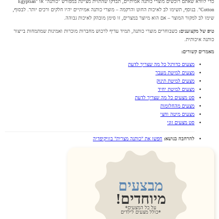
כדי לוודא שאתם רוכשים מוצרי כותנה אמיתיים, תבדקו שהתוית מציינת במפורש "כותנה" או "Egyptian
Cotton". בנוסף, תשימו לב לאיכות החוט והרקמה – מוצרי כותנה אמיתיים יהיו חלקים ורכים יותר. לבסוף,
שימו לב למקור המוצר – אם הוא מיוצר במצרים, זו סימן מובהק לאיכות גבוהה.
טיפ של מקצוענים:
כשבוחרים מוצרי כותנה, תמיד עדיף לרכוש מחברות מוכרות ואמינות שמתמחות בייצור
כותנה איכותית.
מאמרים קשורים:
מצעים כדורגל כל מה שצריך לדעת
מצעים למיטת מעבר
מצעים למיטת תינוק
מצעים למיטת יחיד
סט מצעים כל מה שצריך לדעת
מצעים מהחלומות
מצעים מיטה וחצי
סט מצעים זוגי
להרחבה בנושא:
חפשו את "כותנה מצרית" בוויקיפדיה
מבצעים
מיוחדים!
על כל המצעים*
*כולל מצעים לילדים