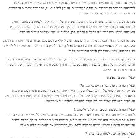
כאשר אנו בוחנים את תעשיית הכותנה, חשוב להתייחס לא רק ליישומים והשימושים השונים, אלא גם
להשפעות הסביבתיות והחברתיות.
טיפ של מקצוענים:
זה נכון לכל תעשייה, אבל בשל מורכבות התהליכים
בגידול כותנה, חשוב לבחון את הנושא בקפידה.
מבחינה סביבתית, הכותנה מוכרת בזכות התכונות המצוינות שלה – היא זקוקה לכמות מים נמוכה יחסית
לגידולים אחרים, וגם השימוש בכימיקלים ודשנים בתהליך הגידול מצומצם יותר. לכן, ההשפעה על הסביבה
היא פחות משמעותית בהשוואה לחלופות אחרות. לכן, לכותנה יש יתרון מבחינת קיימות סביבתית.
מבחינה חברתית, גידול הכותנה מהווה מקור פרנסה חשוב לחקלאים רבים במצרים. זו תעשייה מסורתית ותיקה,
המעניקה תעסוקה לאלפי משפחות.
טיפ של מקצוענים:
לכן, חשוב להבין את התרומה החברתית והכלכלית של
גידול הכותנה, שהיא מעבר לפן הטכני והתעשייתי בלבד.
בסיכום, אף שתעשיית הכותנה עוברת שינויים והתפתחויות, חשוב להמשיך ולבחון את ההיבטים הסביבתיים
והחברתיים כחלק בלתי נפרד מהבנת התופעה בשלמותה. זו דרך להבטיח את הפיתוח והצמיחה של התעשייה
בצורה אחראית ובת-קיימא.
שאלות ותשובות נפוצות
שאלה: מה היתרונות הבריאותיים של מצרי
ם
?
מצרית היא סוג איכותי של הידועה בשל תכונותיה הייחודיות. היא עשירה בסיבים אשר מספקים תועלת
בריאותית. הסיבים של המצרית קלים יותר על העור, מונעים גירויים ומאפשרים זרימת אוויר טובה יותר. בגלל
זה, בגדים העשויים מצרית חשובים לאלה הסובלים מבעיות עור או רגישות.
שאלה: מה ההשפעות הסביבתיות של גידול כותנה?
לכותנה יש השפעה סביבתית חיובית מאוד. גידול הכותנה נעשה בצורה אורגנית וללא שימוש בחומרי הדברה
מזיקים. כתוצאה מכך, היא מותירה מעט פסולת וזיהום, ותורמת לשימור הסביבה. בנוסף, תהליך הייצור
והעיבוד של הכותנה מתבצע בצורה אחראית ובת-קיימא, מה שמחזק את ההשפעה החיובית שלה.
שאלה: איך אני יכול לבחור מוצרי כותנה?