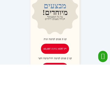
מבצעים
מיוחדים!
על כל המצעים*
*כולל מצעים לילדים
קנו
3
סטים למיטה זוגית
רק ₪597
במקום
₪1,197
קנו
2
סטים למיטת יחיד/מיטה וחצי
רק ₪288
במקום
₪578
יצירת קשר
03-6704671
ITZIK@COMO-DO.CO.IL
אנילביץ׳ 6, בני ברק