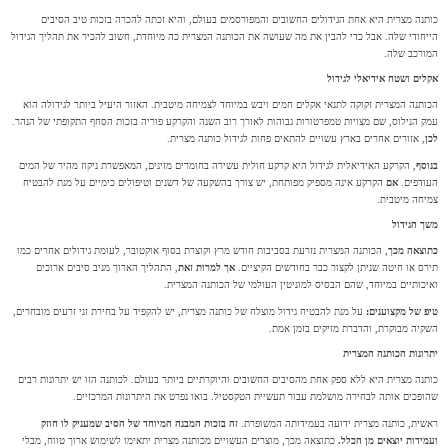
כותנה מצרית היא אחת הגידולים החשובים והמפורסמים בעולם, והיא זכתה להכרה בזכות טיב הסיבים
הייחודי שלה. אבל כדי להבין את מה שעושה את הכותנה המצרית כה מיוחדת, חשוב להכיר את תהליך הגידול
המורכב שלה.
אקלים ושטח אידיאלי לגידול
הכותנה המצרית זקוקה לתנאי אקלים חמים ויבש במיוחד לצמיחה מיטבית. האזור היעיל ביותר לגידולה הוא
עמק הנילוס, שם מצויות טמפרטורות גבוהות לאורך רוב השנה והקרקע פוריה בזכות הסחף התקופתי של הנהר.
לכן
, אזורים אחרים בארץ עשויים להתאים פחות לגידול כותנה מצרית.
בנוסף
, הקרקע האידיאלית לגידול היא קרקע חולית עשירה בחומרים מזינים, המאפשרת ניקוז מהיר של המים
העודפים.
אם
הקרקע אינה מספיק מפותחת, יש צורך בהשקעה של דשנים וטיפולים כימיים על מנת להבטיח
צמיחה מיטבית.
משך הגידול
כתוצאה מכך
, הכותנה המצרית נזרעת בסביבות חודש מרץ וקוצרת בסוף אוקטובר, לעומת גידולים אחרים כמו
תירס או חיטה שניתן לקצור כבר בחודשים הקיציים.
אך למרות זאת
, התהליך הארוך מניב סיבים ארוכים
ואיכותיים במיוחד, שהם הבסיס למוניטין העולמי של הכותנה המצרית.
טיפ של מקצוענים:
על מנת להבטיח גידול מוצלח של כותנה מצרית, יש להקפיד על בחירת זני זרעים מובחרים,
השקיה מבוקרת, והדברת מזיקים בזמן אמת.
יתרונות הכותנה המצרית
כותנה מצרית היא ללא ספק אחת מהסיבים החשובים והיוקרתיים ביותר בעולם. לכותנה הזו יש יתרונות רבים
שהופכים אותה לבחירה מושלמת עבור תעשיית הטקסטיל. בואו נפרט את היתרונות המרכזיים.
ראשית, כותנה מצרית ידועה בעמידותה המשופרת.
זה בזכות המבנה המיוחד של הסיב שמעניק לו חוזק
ועמידות יוצאים מן הכלל.
כתוצאה מכך, מוצרים העשויים מכותנה מצרית יתאימו לשימוש ארוך טווח, מבלי