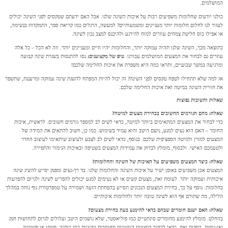
המושלמים.
כולנו יודעים שחלומות משפיעים רבות על איכות השינה שלנו. אבל האם ידעתם שטקסים לפני השינה יכולים
לעזור לנו לחלום חלומות יותר מעניינים ומשמעותיים? למעשה, הרגלים כמו קריאת ספר, התמקדות בנשימה,
או אפילו כוס חליטת צמחים עוזרים למוח להירגע ולהיכנס למצב נכון לשינה.
כתוצאה מכך, השינה שלנו תהיה עמוקה יותר, והחלומות יהיו חיים ומעניינים יותר. וזה לא הכל – כל אלה
עוזרים גם לבחור את המצעים המושלמים עבורנו.
טיפ של מקצוענים:
נסו להתנסות בשגרת שינה קבועה
ומרגיעה במשך שבועיים, ותראו כמה היא משפרת את איכות החלימה שלכם!
אז למה שלא תתחילו לטפח טקסים לפני השינה? זה יכול להיות המפתח להשגת שינה עמוקה ומרעננת, שתשפר
את חוויית השינה במיטה ואת איכות החלימה שלכם.
שאלות ותשובות נפוצות
שאלה: מהם הגורמים החשובים בבחירת מצעים למיטה?
כדי לבחור את המצעים המתאימים ביותר למיטה, כדאי לשים לב למספר גורמים חשובים. לראשית, איכות
החומר – האם הוא נעים למגע, נושם היטב והוא עמיד בשימוש. כמו כן, חשוב להתאים את המידה של
המצעים למזרן ולמיטה הספציפית שלכם. בנוסף, כדאי לשים לב לצבע ולעיצוב שיתאימו לעיצוב החדר
ולטעמכם האישי. ולבסוף, מומלץ לבדוק את עמידות המצעים בשטיפה ובאיכות הגימור והתפירה.
שאלה: כיצד המצעים משפיעים על האיכות של השינה והחלומות?
המצעים אכן משפיעים באופן ישיר על איכות השינה והחלומות שלנו. בד רך-נעים ומפנק יסייע להשיג שינה
איכותית ועמוקה יותר. לעומת זאת, מצעים קשים או לא נעימים למגע יכולים להפריע לשינה ולגרום להפרעות
בחלומות. נוסף על כך, בחירת המצעים הנכונים תסייע בהפחתת הזעה ושמירה על טמפרטורת גוף נוחה במהלך
הלילה, מה שתורם אף הוא לשינה טובה יותר ולחלומות איכותיים.
שאלה: האם ישנם חומרים שבהם כדאי להימנע בעת בחירת מצעים?
בהחלט. מומלץ להימנע מחומרים סינתטיים כמו פוליאסטר, שלא נושמים היטב ועלולים לגרום לתחושות חנק
ואי-נוחות. במקום זאת, כדאי לבחור במצעים העשויים מחומרים טבעיים כמו כותנה, פשתן או פשמינה,