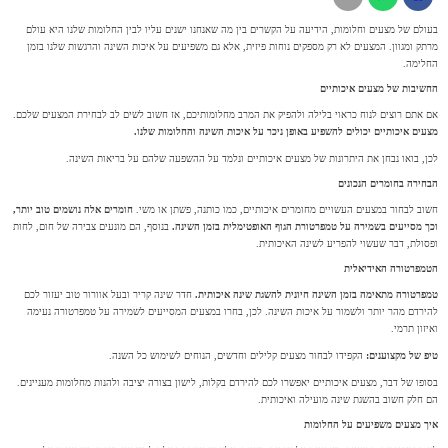
בעולם של מצעים וחלומות, הידיעה על הקשרים בין מה שאנחנו ישנים עליו לבין החלומות שלנו היא עולם
מרתק ומגוון. המצעים לא רק מספקים נוחות פיזית, אלא גם משפיעים על איכות השינה והרגשות שלנו בזמן
החלימה.
החשיבות של מצעים איכותיים
אם אתם רוצים לנוח כראוי בלילה ולהפיק את המרב מחלומותיכם, אז חשוב לשים לב לבחירת המצעים שלכם.
מצעים איכותיים יכולים להשפיע באופן ניכר על איכות השינה והחלומות שלנו.
לכן, בואו נבחן את היתרונות של מצעים איכותיים ונלמד על ההשפעה שלהם על בריאות השינה.
הבחירה בחומרים הנכונים
חשוב לבחור במצעים העשויים מחומרים איכותיים, כמו כותנה, פשתן או משי.
חומרים אלה נושמים טוב יותר,
וכך מסייעים בשמירה על טמפרטורת הגוף האופטימלית בזמן השינה.
בנוסף, הם מונעים צבירה של חום, לחות
ופסולת, דבר שעשוי להפריע לשינה האיכותית.
הטמפרטורה האידיאלית
טמפרטורה מתאימה בזמן השינה חיונית להשגת שינה איכותית.
חדר שינה קריר ובעל אוורור טוב יעזור לכם
להירדם מהר יותר ולשמור על איכות השינה. לכן, בחרו במצעים המסייעים לשמירה על טמפרטורה נעימה
ואיזון תרמי.
טיפ של מקצוענים:
הקפידו לבחור מצעים קלילים וחדשים, הנוחים לשימוש כל השנה.
בסופו של דבר, מצעים איכותיים יאפשרו לכם להירדם בקלות, לישון בצורה יציבה ולהנות מחלומות מעניינים.
הם חלק חשוב בהשגת שינה מועילה ואיכותית.
איך מצעים משפיעים על החלומות