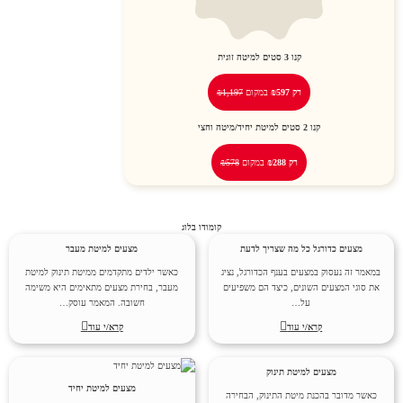
קנו
3
סטים למיטה זוגית
רק ₪597
במקום
₪1,197
קנו
2
סטים למיטת יחיד/מיטה וחצי
רק ₪288
במקום
₪578
קומודו בלוג
מצעים כדורגל כל מה שצריך לדעת
מצעים למיטת מעבר
במאמר זה נעסוק במצעים בענף הכדורגל, נציג
כאשר ילדים מתקדמים ממיטת תינוק למיטת
את סוגי המצעים השונים, כיצד הם משפיעים
מעבר, בחירת מצעים מתאימים היא משימה
על…
חשובה. המאמר עוסק…
קרא/י עוד
קרא/י עוד
מצעים למיטת תינוק
מצעים למיטת יחיד
כאשר מדובר בהכנת מיטת התינוק, הבחירה