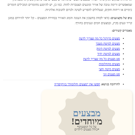
שמאפשרים זרימה טובה של אוויר ומונעים הצטברות לחות. כמו כן, יש להימנע מחומרים המכילים חומרים
כימיים או ריחות חזקים, שעלולים להפריע לשינה ולגרום לתגובות אלרגיות.
טיפ של מקצוענים:
כדאי לקחת בחשבון את העונה והמזג האוויר בבחירת המצעים – קל יותר להירדם במזגן
קריר ונעים בקיץ, ובמצעים חמים ונעימים בחורף.
מאמרים קשורים:
מצעים כדורגל כל מה שצריך לדעת
מצעים למיטת מעבר
מצעים למיטת תינוק
מצעים למיטת יחיד
סט מצעים כל מה שצריך לדעת
מצעים מהחלומות
מצעים מיטה וחצי
סט מצעים זוגי
להרחבה בנושא:
חפשו את "מצעים וחלומות" בוויקיפדיה
מבצעים
מיוחדים!
על כל המצעים*
*כולל מצעים לילדים