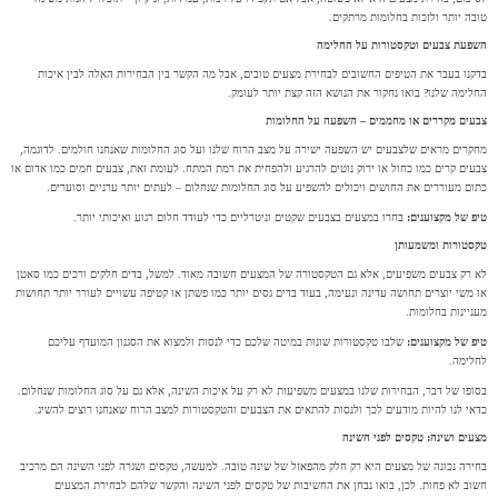
טובה יותר ולזכות בחלומות מרתקים.
השפעת צבעים וטקסטורות על החלימה
בדקנו בעבר את הטיפים החשובים לבחירת מצעים טובים, אבל מה הקשר בין הבחירות האלה לבין איכות
החלימה שלנו? בואו נחקור את הנושא הזה קצת יותר לעומק.
צבעים מקררים או מחממים – השפעה על החלומות
מחקרים מראים שלצבעים יש השפעה ישירה על מצב הרוח שלנו ועל סוג החלומות שאנחנו חולמים. לדוגמה,
צבעים קרים כמו כחול או ירוק נוטים להרגיע ולהפחית את רמת המתח. לעומת זאת, צבעים חמים כמו אדום או
כתום מעוררים את החושים ויכולים להשפיע על סוג החלומות שנחלום – לעתים יותר ערניים וסוערים.
טיפ של מקצוענים:
בחרו במצעים בצבעים שקטים וניטרליים כדי לעודד חלום רגוע ואיכותי יותר.
טקסטורות ומשמעותן
לא רק צבעים משפיעים, אלא גם הטקסטורה של המצעים חשובה מאוד. למשל, בדים חלקים ורכים כמו סאטן
או משי יוצרים תחושה עדינה ונעימה, בעוד בדים גסים יותר כמו פשתן או קטיפה עשויים לעורר יותר תחושות
מעניינות בחלומות.
טיפ של מקצוענים:
שלבו טקסטורות שונות במיטה שלכם כדי לנסות ולמצוא את הסגנון המועדף עליכם
לחלימה.
בסופו של דבר, הבחירות שלנו במצעים משפיעות לא רק על איכות השינה, אלא גם על סוג החלומות שנחלום.
כדאי לנו להיות מודעים לכך ולנסות להתאים את הצבעים והטקסטורות למצב הרוח שאנחנו רוצים להשיג.
מצעים ושינה: טקסים לפני השינה
בחירה נכונה של מצעים היא רק חלק מהפאזל של שינה טובה. למעשה, טקסים ושגרה לפני השינה הם מרכיב
חשוב לא פחות. לכן, בואו נבחן את החשיבות של טקסים לפני השינה והקשר שלהם לבחירת המצעים