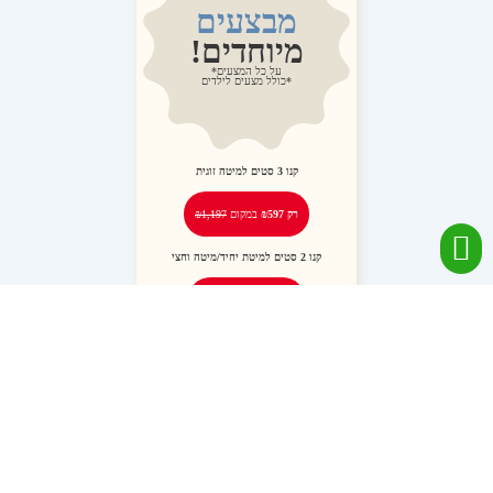
מבצעים
מיוחדים!
על כל המצעים*
*כולל מצעים לילדים
קנו
3
סטים למיטה זוגית
רק ₪597
במקום
₪1,197
קנו
2
סטים למיטת יחיד/מיטה וחצי
רק ₪288
במקום
₪578
יצירת קשר
03-6704671
ITZIK@COMO-DO.CO.IL
אנילביץ׳ 6, בני ברק