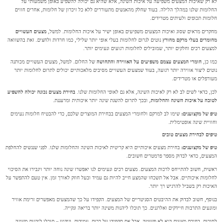
לא רק שאיכות המצעים משפיעה על איכות השינה, אלא שהיא גם יכולה להשפיע באופן משמעותי על
החלומות שלנו במהלך הלילה. בעוד שחלק מהאנשים מתעוררים ללא כל זיכרון של חלומות, אחרים חווים
חלומות תכופים ולעיתים מטרידים.
מחקרים מראים שסוג ואיכות המצעים משפיעים באופן ישיר על איכות החלומות. למשל,
מצעים העשויים
מחומרים בעלי מרקם מחורץ
נוטים לגרום לחלומות בעלי אופי יותר שלילי, כמו חרדות ולחצים. זאת בהשוואה
למצעים רכים וחלקים יותר, שמובילים לחלומות רגועים ונעימים יותר.
כמו כן,
חומרי המצעים עצמם משפיעים על האווירה והתחושה
של החלום. למשל, מצעים העשויים מכותנה
נוטים ליצור אווירה יותר רגועה, בעוד שמצעים העשויים מסיבים מלאכותיים יכולים לתרום לחלומות יותר
מעורפלים או מטרידים.
לכן, כדאי לשים לב לא רק לאיכות השינה, אלא גם לאופי החלומות שלנו.
בחירת מצעים נכונה יכולה להשפיע
לטובה על איכות השינה והחלומות
, ובכך לתרום להשגת שינה יותר איכותית ומרעננת.
טיפ של מקצוענים:
שימו לב למרקם ולחומרי המצעים בבחירת המוצרים שלכם, כדי להבטיח חלומות נעימים
וחוויית שינה אופטימלית.
טיפים לבחירת מצעים טובים
טיפ של מקצוענים:
בחירת מצעים איכותיים היא קריטית לאיכות השינה והחלומות שלנו. לפני שנגשים להחלפת
המצעים, כדאי לבדוק מספר פרמטרים חשובים.
ראשית, חשוב להתייחס לרכות המצעים. מצעים רכים ונעימים לנו יאפשרו שינה נוחה יותר ויגבירו את הסיכוי
לחלומות איכותיים. אבל אל תשכחו שהמצע חייב להיות גם עמיד ובעל חוזק לאורך זמן. אין טעם להתפשר על
האיכות רק בשביל להרגיש רך יותר.
בנוסף, חשוב לבדוק את ההיבטים הסניטריים של המצעים. הקפידו על כך שהמצעים מאפשרים זרימת אוויר
ומונעים התרבות חיידקים ואלרגנים. כך תוכלו ליהנות משינה יותר בריאה ונקייה.
לסיכום, בחירת מצעים היא לא פשוטה, אבל אם תקפידו על רכות, עמידות, וניקיון – תוכלו ליהנות משינה