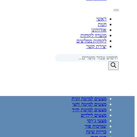
ראשי
חנות
אודותינו
מועדון לקוחות
לקוחות ממליצים
יצירת קשר
Products
search
מצעים למיטה זוגית
מצעים למיטה וחצי
מצעים למיטת יחיד
מצעים לילדים
מצעי ג'רסי
שמיכות פוך
כריות שינה