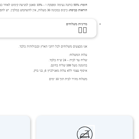
חומר:
90% כותנה נעימה ומפנקת ו – 10% סאטן למניעת קימוט לאחר כביסה , סוג א’.
הוראות כביסה:
כיבוס במכונה 30 מעלות, אין להשתמש במלבין. יש להפריד בין צבעים כהים לבהירים.
מדיניות משלוחים
אנו מבצעים משלוחים לכל רחבי הארץ ובגבולותיה בלבד.
עלות המשלוח:
שליח עד לבית – 24 ש״ח בלבד.
בהזמנה מעל 599 שליח בחינם.
איסוף עצמי ללא עלות מאנילביץ׳ 6, בני ברק.
משלוח מהיר לבית תוך 10 ימים