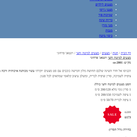
מצעים לילדים
מצעי ג'רסי
שמיכות פוך
כריות שינה
מגני מזרן
מגבות
כיסוי מיטה
דף הבית
/
חנות
/
מצעים
/
מצעים למיטה וחצי
/
וינטאג' פרחוני
מצעים למיטה וחצי
וינטאג' פרחוני
מק״ט:
co-2001
הכניסו אל חדר השינה שלכם תחושת מלון חמישה כוכבים עם סט מצעים יוקרתי
עשוי מכותנה איכותית ורכה ב
ציפית לשמיכה, סדין וציפית לכרית, ומשלב עיצוב קלאסי שמתאים לכל סגנון.
הסט מצעים למיטה וחצי כולל:
1 סדין גומי מלא 200/120 ס״מ
1 ציפה לשמיכה 200/150 ס״מ
1 ציפה לכרית 50/70 ס״מ
₪
289
SALE
₪
173
בחירת גודל הסדין
: