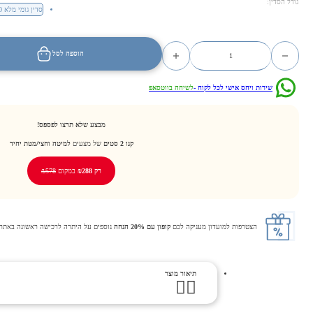
גודל הסדין:
סדין גומי מלא 200/120 ס״מ
כמות של וינטאג' פרחוני
הוספה לסל
שירות ויחס אישי לכל לקוח -
לשיחה בווטסאפ
מבצע שלא תרצו לפספס!
קנו 2 סטים
של מצעים
למיטה וחצי/מטת יחיד
רק ₪288
במקום
₪578
הצטרפות למועדון מעניקה לכם
קופון עם 20% הנחה
נוספים על היתרה לרכישה ראשונה באתר.
תיאור מוצר