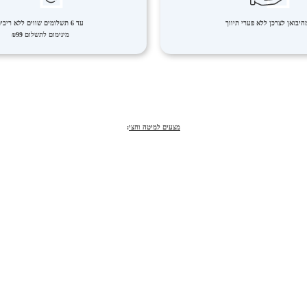
היבואן לצרכן ללא פערי תיווך
עד 6 תשלומים שווים ללא ריבית
מינימום לתשלום ₪99
מצעים למיטה וחצי
: