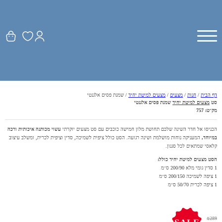
דף הבית
/
חנות
/
מצעים
/
מצעים למיטת יחיד
/
שמנת פסים אלגנטי
סט
מצעים למיטת יחיד
שמנת פסים אלגנטי
מק״ט:
757
הכניסו אל חדר השינה שלכם תחושת מלון חמישה כוכבים עם סט מצעים יוקרתי
עשוי מכותנה איכותית ורכה
במיוחד,
המעניקה נוחות מושלמת ושינה רגועה. הסט כולל ציפית לשמיכה, סדין וציפית לכרית, ומשלב עיצוב
קלאסי שמתאים לכל סגנון.
הסט מצעים למיטת יחיד כולל:
1 סדין גומי מלא 200/90 ס״מ
1 ציפה לשמיכה 200/150 ס״מ
1 ציפה לכרית 50/70 ס״מ
₪
289