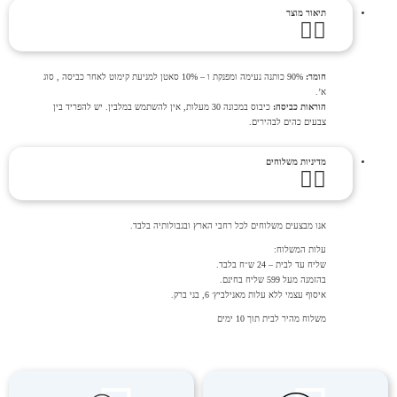
תיאור מוצר
חומר:
90% כותנה נעימה ומפנקת ו – 10% סאטן למניעת קימוט לאחר כביסה , סוג
א’.
הוראות כביסה:
כיבוס במכונה 30 מעלות, אין להשתמש במלבין. יש להפריד בין
צבעים כהים לבהירים.
מדיניות משלוחים
אנו מבצעים משלוחים לכל רחבי הארץ ובגבולותיה בלבד.
עלות המשלוח:
שליח עד לבית – 24 ש״ח בלבד.
בהזמנה מעל 599 שליח בחינם.
איסוף עצמי ללא עלות מאנילביץ׳ 6, בני ברק.
משלוח מהיר לבית תוך 10 ימים