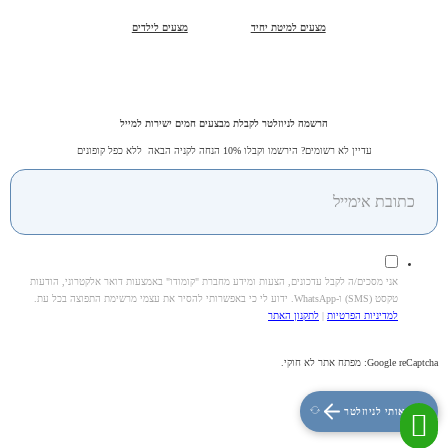
מצעים למיטת יחיד
מצעים לילדים
הרשמה לניוזלטר לקבלת מבצעים חמים ישירות למייל
עדיין לא רשומים? הירשמו וקבלו 10% הנחה לקניה הבאה ללא כפל קופונים
אני מסכים/ה לקבל עדכונים, הצעות ומידע מחברת "קומודו" באמצעות דואר אלקטרוני, הודעות
טקסט (SMS) ו-WhatsApp. ידוע לי כי באפשרותי להסיר את עצמי מרשימת התפוצה בכל עת.
למדיניות הפרטיות
|
לתקנון האתר
Google reCaptcha: מפתח אתר לא חוקי.
צרפו אותי לניוזלטר