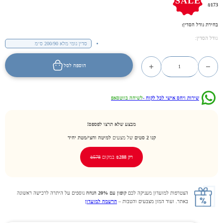
SALE
₪
173
בחירת גודל הסדין
:
גודל הסדין:
סדין גומי מלא 200/90 ס״מ
כמות של שמנת פסים אלגנטי
הוספה לסל
שירות ויחס אישי לכל לקוח -
לשיחה בווטסאפ
מבצע שלא תרצו לפספס!
קנו 2 סטים
של מצעים
למיטה וחצי/מטת יחיד
רק ₪288
במקום
₪578
הצטרפות למועדון מעניקה לכם
קופון עם 20% הנחה
נוספים על היתרה לרכישה ראשונה
באתר. ועוד המון מצבעים והטבות –
הרשמה למועדון