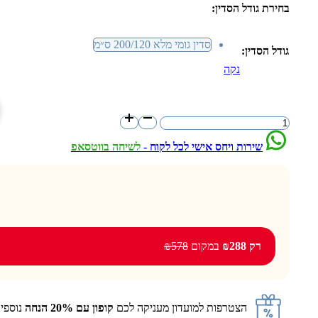
בחירת גודל הסדין
:
סדין גומי מלא 200/120 ס״מ
גודל הסדין:
נקה
כמות
של
שפתיים
שירות ויחס אישי לכל לקוח -
לשיחה בווטסאפ
שחור
אדום
רק ₪288
במקום
₪578
הצטרפות למועדון מעניקה לכם
קופון עם 20% הנחה
נוספי