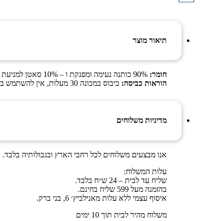
תיאור מוצר
חומר:
90% כותנה נעימה ומפנקת ו – 10% סאטן למניעת קימוט לאחר כביסה , סוג א’.
הוראות כביסה:
כיבוס במכונה 30 מעלות, אין להשתמש במלבין. יש להפריד בין צבעים כהים לבהירים.
מדיניות משלוחים
אנו מבצעים משלוחים לכל רחבי הארץ ובגבולותיה בלבד.
עלות המשלוח:
שליח עד לבית – 24 ש״ח בלבד.
בהזמנה מעל 599 שליח בחינם.
איסוף עצמי ללא עלות מאנילביץ׳ 6, בני ברק.
משלוח מהיר לבית תוך 10 ימים