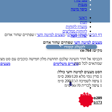
מגני מזרן
מגבות
כיסוי מיטה
ראשי
חנות
מועדון לקוחות
לקוחות ממליצים
דף הבית
/
חנות
/
מצעים
/
מצעים למיטה וחצי
/
שפתיים שחור אדום
יצירת קשר
מצעים למיטה וחצי
שפתיים שחור אדום
לקטלוג קומודו
מק״ט:
co-764
הכניסו אל חדר השינה שלכם תחושת מלון חמישה כוכבים עם סט מצע
שמתאים לכל סגנון.
מוצרים משלימים
מצעים ל
הסט מצעים למיטה וחצי כולל:
1 סדין גומי מלא 200/120 ס״מ
1 ציפה לשמיכה 200/150 ס״מ
0
1 ציפה לכרית 50/70 ס״מ
SALE
₪
289
₪
173