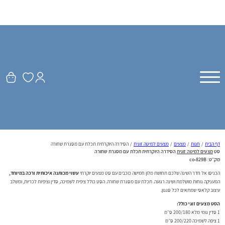
דף הבית
/
חנות
/
מצעים
/
מצעים למיטה זוגית
/
הסידרה היוקרתית תכלת עם מסגרת שחורה
סט
מצעים למיטה זוגית
הסידרה היוקרתית תכלת עם מסגרת שחורה
מק״ט:
co-829B
הכניסו אל חדר השינה שלכם תחושת מלון חמישה כוכבים עם סט מצעים יוקרתי
עשוי מכותנה איכותית ורכה במיוחד,
המעניקה נוחות מושלמת ושינה רגועה. תכלת עם מסגרת שחורה. הסט כולל ציפית לשמיכה, סדין וציפיות לכריות, ומשלב
עיצוב קלאסי שמתאים לכל סגנון.
הסט מצעים זוגי כולל:
1 סדין גומי מלא 200/180 ס״מ
1 ציפה לשמיכה 200/220 ס״מ