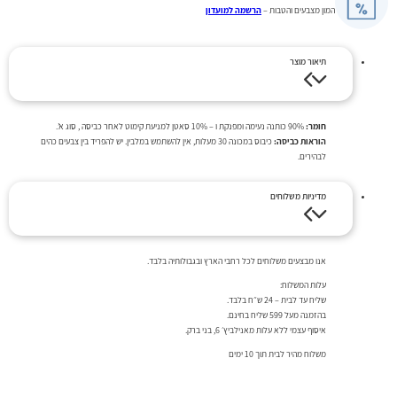
המון מצבעים והטבות –
הרשמה למועדון
תיאור מוצר
חומר:
90% כותנה נעימה ומפנקת ו – 10% סאטן למניעת קימוט לאחר כביסה , סוג א’.
הוראות כביסה:
כיבוס במכונה 30 מעלות, אין להשתמש במלבין. יש להפריד בין צבעים כהים
לבהירים.
מדיניות משלוחים
אנו מבצעים משלוחים לכל רחבי הארץ ובגבולותיה בלבד.
עלות המשלוח:
שליח עד לבית – 24 ש״ח בלבד.
בהזמנה מעל 599 שליח בחינם.
איסוף עצמי ללא עלות מאנילביץ׳ 6, בני ברק.
משלוח מהיר לבית תוך 10 ימים