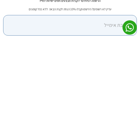
הרשמה לניוזלטר לקבלת מבצעים חמים ישירות למייל
עדיין לא רשומים? הירשמו וקבלו 10% הנחה לקניה הבאה ללא כפל קופונים
אני מסכים/ה לקבל עדכונים, הצעות ומידע מחברת "קומודו" באמצעות דואר אלקטרוני, הודעות טקסט
(SMS) ו-WhatsApp. ידוע לי כי באפשרותי להסיר את עצמי מרשימת התפוצה בכל עת.
למדיניות הפרטיות
|
לתקנון האתר
Google reCaptcha: מפתח אתר לא חוקי.
צרפו אותי לניוזלטר