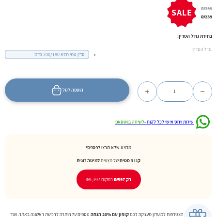
₪
399
SALE
₪
239
בחירת גודל הסדין
:
גודל הסדין:
סדין גומי מלא 200/180 ס״מ
כמות של הסידרה היוקרתית תכלת עם מסגרת שחורה
הוספה לסל
שירות ויחס אישי לכל לקוח -
לשיחה בווטסאפ
מבצע שלא תרצו לפספס!
קנו 3 סטים
של מצעים
למיטה זוגית
רק ₪597
במקום
₪1,197
הצטרפות למועדון מעניקה לכם
קופון עם 20% הנחה
נוספים על היתרה לרכישה ראשונה באתר. ועוד